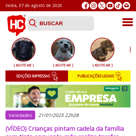
Sexta, 07 de agosto de 2026
Últimas
Esporte
[ ADOTE-ME ]
[ ADOTE-ME ]
[ ADOTE-ME ]
[ 
Segurança
EDIÇÕES IMPRESSAS
PUBLICAÇÕES LEGAIS
Geral
Variedades
Colunistas
Variedades
21/01/2025 22h28
(VÍDEO) Crianças pintam cadela da família
Podcasts