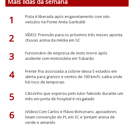
Mais lidas da semana
1
Pista é liberada após engavetamento com oito
veículos na Ponte Anita Garibaldi
2
VÍDEO: Previsão para os próximos três meses aponta
chuvas acima da média em SC
3
Funcionário de empresa de moto morre após
acidente com motocicleta em Tubarão
4
Frente fria associada a ciclone deixa 5 estados em
alerta para granizo e ventos de 100 km/h; saiba onde
há risco de temporais
5
Cãozinho que esperou pelo tutor falecido durante um
mês em porta de hospital é resgatado
6
(Vídeo) Com Carlos e Flávio Bolsonaro, apoiadores
lotam convenção do PL em SC e ‘pintam’ arena de
verde e amarelo