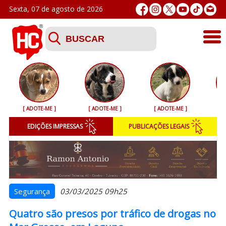
Sexta, 07 de agosto de 2026
Últimas
Esporte
[ ADOTE-ME ]
[ ADOTE-ME ]
[ ADOTE-ME ]
[ 
Segurança
EDIÇÕES IMPRESSAS
PUBLICAÇÕES LEGAIS
Geral
Variedades
Colunistas
Segurança
03/03/2025 09h25
Quatro são presos por tráfico de drogas no
Podcasts