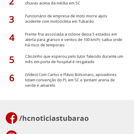
2
chuvas acima da média em SC
3
Funcionário de empresa de moto morre após
acidente com motocicleta em Tubarão
4
Frente fria associada a ciclone deixa 5 estados em
alerta para granizo e ventos de 100 km/h; saiba onde
há risco de temporais
5
Cãozinho que esperou pelo tutor falecido durante um
mês em porta de hospital é resgatado
6
(Vídeo) Com Carlos e Flávio Bolsonaro, apoiadores
lotam convenção do PL em SC e ‘pintam’ arena de
verde e amarelo