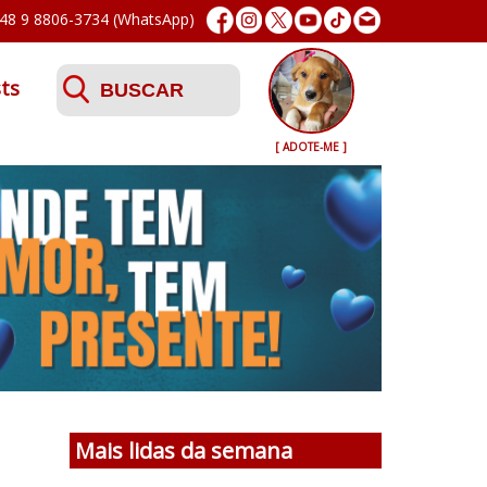
48 9 8806-3734 (WhatsApp)
ts
[ ADOTE-ME ]
Mais lidas da semana