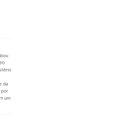
abou
 30
stério
e da
 por
em um