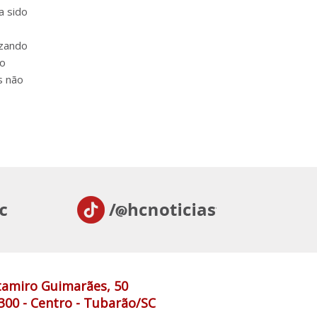
a sido
izando
co
s não
tamiro Guimarães, 50
300 - Centro - Tubarão/SC