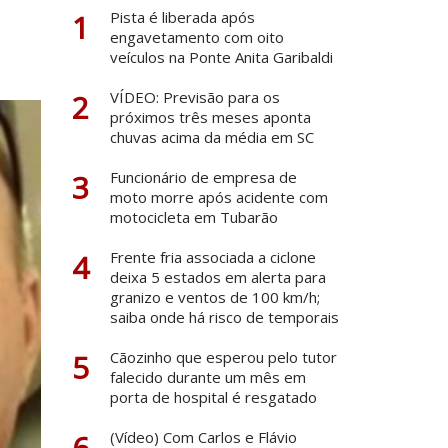
1
Pista é liberada após
engavetamento com oito
veículos na Ponte Anita Garibaldi
2
VÍDEO: Previsão para os
próximos três meses aponta
chuvas acima da média em SC
3
Funcionário de empresa de
moto morre após acidente com
motocicleta em Tubarão
4
Frente fria associada a ciclone
deixa 5 estados em alerta para
granizo e ventos de 100 km/h;
saiba onde há risco de temporais
5
Cãozinho que esperou pelo tutor
falecido durante um mês em
porta de hospital é resgatado
6
(Vídeo) Com Carlos e Flávio