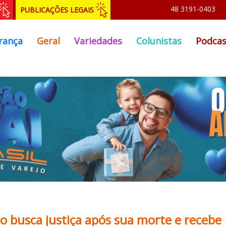
48 3191-0403
PUBLICAÇÕES LEGAIS
rança
Geral
Variedades
Colunistas
Podcas
to busca justiça após sua morte e recebe