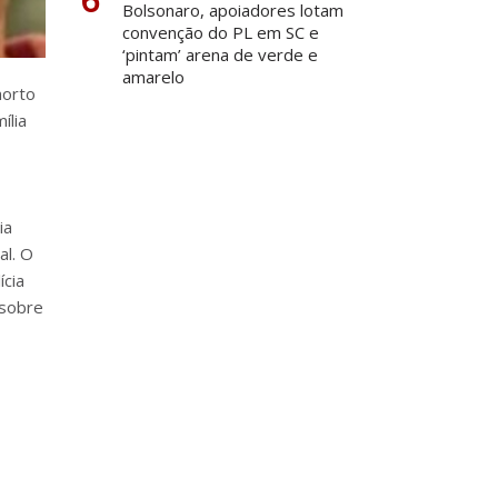
Bolsonaro, apoiadores lotam
convenção do PL em SC e
‘pintam’ arena de verde e
amarelo
morto
ília
ia
al. O
ícia
 sobre