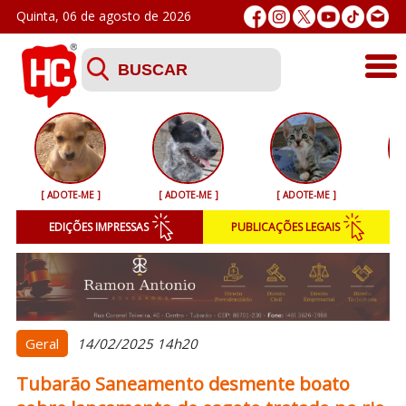
Quinta, 06 de agosto de 2026
Últimas
Esporte
[ ADOTE-ME ]
[ ADOTE-ME ]
[ ADOTE-ME ]
[ 
Segurança
EDIÇÕES IMPRESSAS
PUBLICAÇÕES LEGAIS
Geral
Variedades
Colunistas
Geral
14/02/2025 14h20
Tubarão Saneamento desmente boato
Podcasts