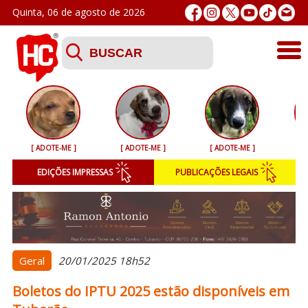
Quinta, 06 de agosto de 2026
Últimas
Esporte
[ ADOTE-ME ]
[ ADOTE-ME ]
[ ADOTE-ME ]
[ 
Segurança
EDIÇÕES IMPRESSAS
PUBLICAÇÕES LEGAIS
Geral
Variedades
Colunistas
Geral
20/01/2025 18h52
Boletos do IPTU 2025 estão disponíveis em
Podcasts