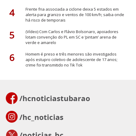
4
Frente fria associada a ciclone deixa 5 estados em
alerta para granizo e ventos de 100 km/h; saiba onde
há risco de temporais
5
(Vídeo) Com Carlos e Flávio Bolsonaro, apoiadores
lotam convenção do PL em SC e ‘pintam’ arena de
verde e amarelo
6
Homem é preso e três menores são investigados
após estupro coletivo de adolescente de 17 anos;
crime foi transmitido no Tik Tok